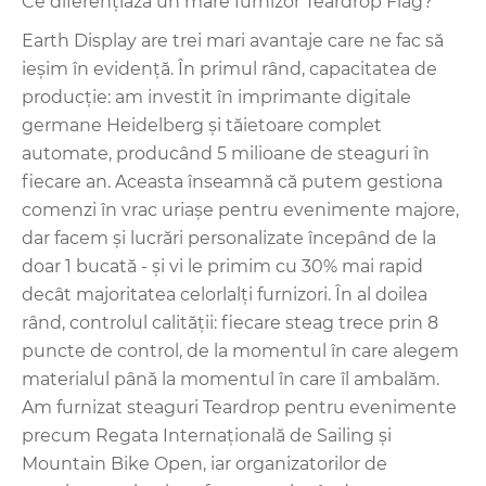
Ce diferențiază un mare furnizor Teardrop Flag?
Earth Display are trei mari avantaje care ne fac să
ieșim în evidență. În primul rând, capacitatea de
producție: am investit în imprimante digitale
germane Heidelberg și tăietoare complet
automate, producând 5 milioane de steaguri în
fiecare an. Aceasta înseamnă că putem gestiona
comenzi în vrac uriașe pentru evenimente majore,
dar facem și lucrări personalizate începând de la
doar 1 bucată - și vi le primim cu 30% mai rapid
decât majoritatea celorlalți furnizori. În al doilea
rând, controlul calității: fiecare steag trece prin 8
puncte de control, de la momentul în care alegem
materialul până la momentul în care îl ambalăm.
Am furnizat steaguri Teardrop pentru evenimente
precum Regata Internațională de Sailing și
Mountain Bike Open, iar organizatorilor de