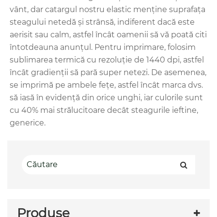
vânt, dar catargul nostru elastic menține suprafața
steagului netedă și strânsă, indiferent dacă este
aerisit sau calm, astfel încât oamenii să vă poată citi
întotdeauna anunțul. Pentru imprimare, folosim
sublimarea termică cu rezoluție de 1440 dpi, astfel
încât gradienții să pară super netezi. De asemenea,
se imprimă pe ambele fețe, astfel încât marca dvs.
să iasă în evidență din orice unghi, iar culorile sunt
cu 40% mai strălucitoare decât steagurile ieftine,
generice.
Produse