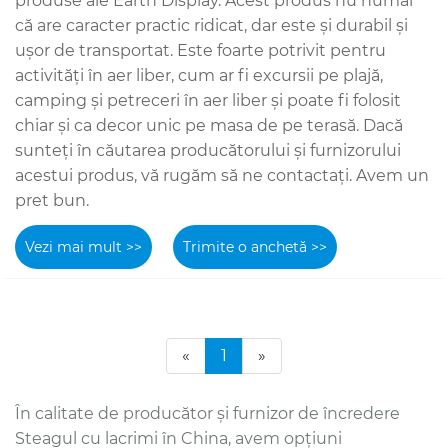
produse ale Earth Display. Acest produs nu numai
că are caracter practic ridicat, dar este și durabil și
ușor de transportat. Este foarte potrivit pentru
activități în aer liber, cum ar fi excursii pe plajă,
camping și petreceri în aer liber și poate fi folosit
chiar și ca decor unic pe masa de pe terasă. Dacă
sunteți în căutarea producătorului și furnizorului
acestui produs, vă rugăm să ne contactați. Avem un
pret bun.
Vezi mai mult >>
Trimite o anchetă >>
«
1
»
În calitate de producător și furnizor de încredere
Steagul cu lacrimi în China, avem opțiuni