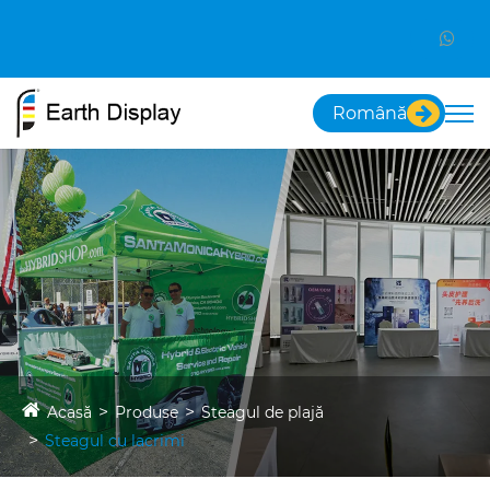
Română
Acasă
Produse
Steagul de plajă
Steagul cu lacrimi