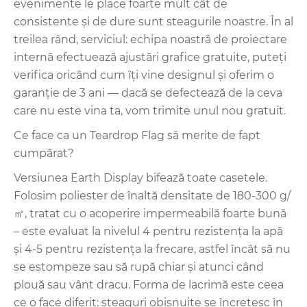
evenimente le place foarte mult cât de
consistente și de dure sunt steagurile noastre. În al
treilea rând, serviciul: echipa noastră de proiectare
internă efectuează ajustări grafice gratuite, puteți
verifica oricând cum îți vine designul și oferim o
garanție de 3 ani — dacă se defectează de la ceva
care nu este vina ta, vom trimite unul nou gratuit.
Ce face ca un Teardrop Flag să merite de fapt
cumpărat?
Versiunea Earth Display bifează toate casetele.
Folosim poliester de înaltă densitate de 180-300 g/
㎡, tratat cu o acoperire impermeabilă foarte bună
– este evaluat la nivelul 4 pentru rezistența la apă
și 4-5 pentru rezistența la frecare, astfel încât să nu
se estompeze sau să rupă chiar și atunci când
plouă sau vânt dracu. Forma de lacrimă este ceea
ce o face diferit: steaguri obișnuite se încrețesc în