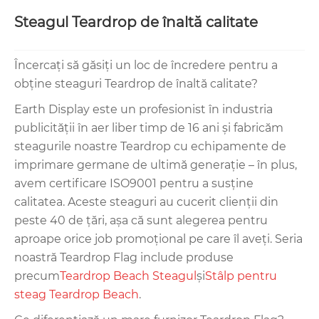
Steagul Teardrop de înaltă calitate
Încercați să găsiți un loc de încredere pentru a
obține steaguri Teardrop de înaltă calitate?
Earth Display este un profesionist în industria
publicității în aer liber timp de 16 ani și fabricăm
steagurile noastre Teardrop cu echipamente de
imprimare germane de ultimă generație – în plus,
avem certificare ISO9001 pentru a susține
calitatea. Aceste steaguri au cucerit clienții din
peste 40 de țări, așa că sunt alegerea pentru
aproape orice job promoțional pe care îl aveți. Seria
noastră Teardrop Flag include produse
precum
Teardrop Beach Steagul
şi
Stâlp pentru
steag Teardrop Beach
.