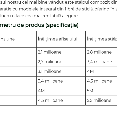
ul nostru cel mai bine vândut este stâlpul compozit din a
ație cu modelele integral din fibră de sticlă, oferind în 
lucru o face cea mai rentabilă alegere.
metru de produs (specificație)
nsiune
Înălțimea afișajului
Înălțimea stâl
2,1 milioane
2,8 milioane
2,7 milioane
3,4 milioane
3,1 milioane
4M
3,4 milioane
4,5 milioane
4M
5M
4,3 milioane
5,5 milioane