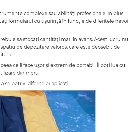
trumente complexe sau abilități profesionale. În plus,
ați formularul cu ușurință în funcție de diferitele nevoi
trebuie să stocați cantități mari în avans. Acest lucru nu
i spațiu de depozitare valoros, care este deosebit de
itată.
eea ce îl face ușor și extrem de portabil. Îl poți lua cu
utilizare din mers.
e potrivi diferitelor aplicații