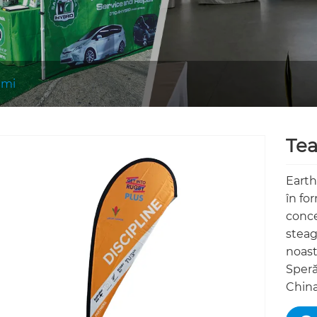
imi
Tea
Earth
în fo
conce
steag
noast
Speră
China