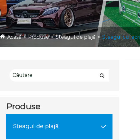
Acasă
Produse
Steagul de plajă
Steagul cu lacr
Produse
Steagul de plajă
