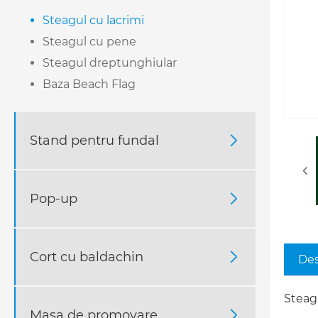
Steagul cu lacrimi
Steagul cu pene
Steagul dreptunghiular
Baza Beach Flag
Stand pentru fundal

Pop-up

Cort cu baldachin

Des
Steagu
Masa de promovare
