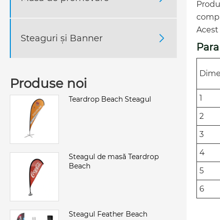
Produs
compar
Acest 
Steaguri și Banner

Para
Dime
Produse noi
1
Teardrop Beach Steagul
2
3
4
Steagul de masă Teardrop
Beach
5
6
Steagul Feather Beach