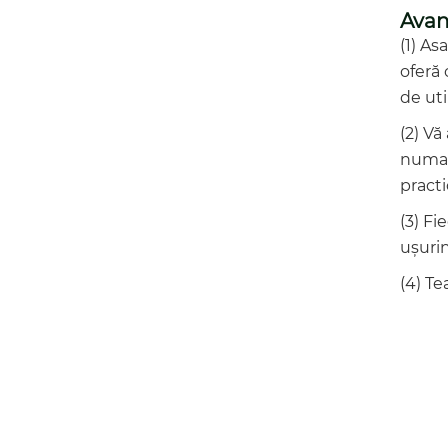
Avan
(1) As
oferă 
de uti
(2) Vă
numai 
practi
(3) Fi
ușurin
(4) Te