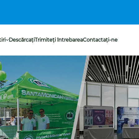
iri
Descărcați
Trimiteți întrebarea
Contactaţi-ne