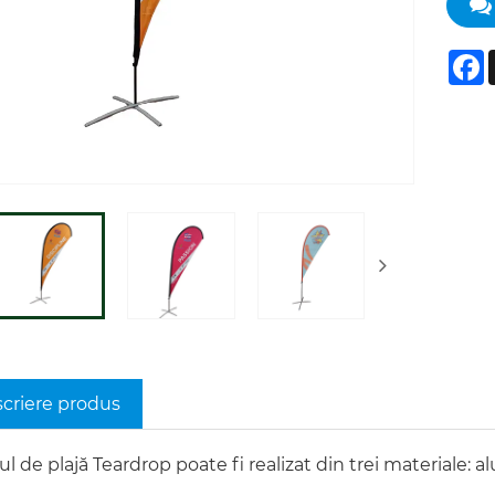
F
criere produs
l de plajă Teardrop poate fi realizat din trei materiale: al