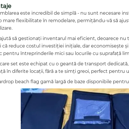
taje
amblarea este incredibil de simplă - nu sunt necesare ins
o mare flexibilitate în remodelare, permițându-vă să ajust
lizare.
 ajută să gestionați inventarul mai eficient, deoarece nu 
că reduce costul investiției inițiale, dar economisește ș
c pentru întreprinderile mici sau locurile cu suprafață lim
ecare set este echipat cu o geantă de transport dedicată, c
ță în diferite locații, fără a te simți greoi, perfect pentru 
ardrop beach flag gamă largă de baze disponibile pentru a s