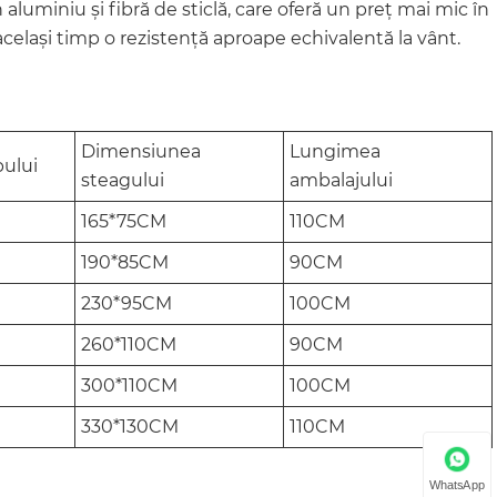
luminiu și fibră de sticlă, care oferă un preț mai mic în
același timp o rezistență aproape echivalentă la vânt.
Dimensiunea
Lungimea
pului
steagului
ambalajului
165*75CM
110CM
190*85CM
90CM
230*95CM
100CM
260*110CM
90CM
300*110CM
100CM
330*130CM
110CM
WhatsApp