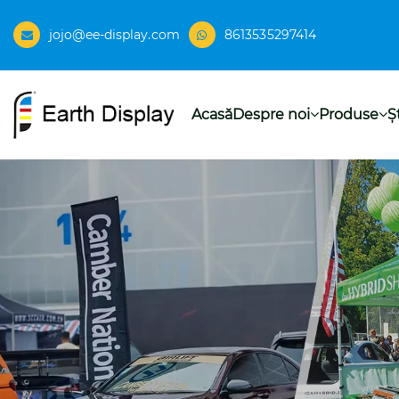
jojo@ee-display.com
8613535297414
Acasă
Despre noi
Produse
Şt