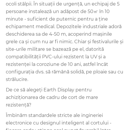
ocoli stâlpii. În situații de urgență, un echipaj de 5
persoane instalează un adăpost de 50㎡ în 10
minute - suficient de puternic pentru a ține
echipament medical. Depozitele industriale adoră
deschiderea sa de 4-50 m, acoperind mașinile
grele ca și cum nu ar fi nimic. Chiar și festivalurile și
site-urile militare se bazează pe el, datorită
compatibilității PVC-ului rezistent la UV și a
rezistenței la coroziune de 10 ani, astfel încât
configurația dvs. să rămână solidă, pe ploaie sau cu
strălucire.
De ce să alegeți Earth Display pentru
achiziționarea de cadru de cort de mare
rezistență?
Îmbinăm standardele stricte ale ingineriei
electronice cu designul inteligent al cortului -