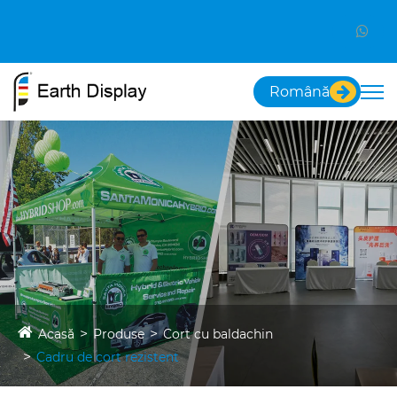
Română
Acasă
Produse
Cort cu baldachin
Cadru de cort rezistent