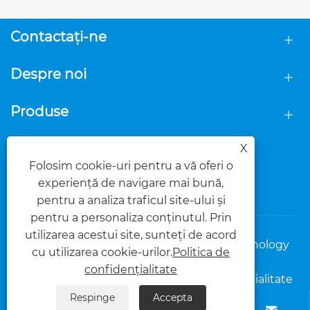
Contactaţi-ne
Despre noi
Produse
URMAȚI-NE
X
Folosim cookie-uri pentru a vă oferi o
experiență de navigare mai bună,
pentru a analiza traficul site-ului și
pentru a personaliza conținutul. Prin
utilizarea acestui site, sunteți de acord
Copyright © 2025 Foshan Dasi Metal Technology
cu utilizarea cookie-urilor.
Politica de
Co., Ltd. Toate drepturile rezervate.
confidențialitate
Links
Sitemap
RSS
XML
Politica de confidențialitate
Respinge
Accepta