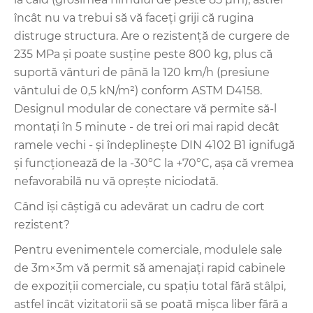
încât nu va trebui să vă faceți griji că rugina
distruge structura. Are o rezistență de curgere de
235 MPa și poate susține peste 800 kg, plus că
suportă vânturi de până la 120 km/h (presiune
vântului de 0,5 kN/m²) conform ASTM D4158.
Designul modular de conectare vă permite să-l
montați în 5 minute - de trei ori mai rapid decât
ramele vechi - și îndeplinește DIN 4102 B1 ignifugă
și funcționează de la -30°C la +70°C, așa că vremea
nefavorabilă nu vă oprește niciodată.
Când își câștigă cu adevărat un cadru de cort
rezistent?
Pentru evenimentele comerciale, modulele sale
de 3m×3m vă permit să amenajați rapid cabinele
de expoziții comerciale, cu spațiu total fără stâlpi,
astfel încât vizitatorii să se poată mișca liber fără a