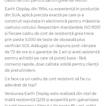
cadru de cort pentru sarcini grele de restul?
Earth Display, din 1994, cu experiență în producție
din SUA, aplică precizia exactă pe care și-a
construit reputația în electronică pentru măiestria
cadrului cortului. Respectăm standardele ISO 9001
și fiecare cadru de cort de rezistență grea trece
prin peste 5.000 de teste de oboseală plus
verificări SGS. Adăugați un răspuns post-vânzare
de 72 de ore și o garanție de 2 ani și aveți asistență
pentru achiziții pe care vă puteți baza - fără
comenzi rapide, doar calitate solidă pentru clienții
de pretutindeni.
Ce face ca un cadru de cort rezistent să fie cu
adevărat de top?
Versiunea Earth Display este realizată din oțel de
înaltă rezistență Q235 și acoperită prin galvanizare
la cald (grosimea filmului de peste 85 μm), astfel