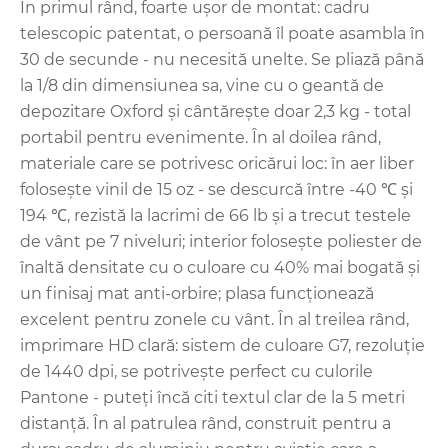
În primul rând, foarte ușor de montat: cadru
telescopic patentat, o persoană îl poate asambla în
30 de secunde - nu necesită unelte. Se pliază până
la 1/8 din dimensiunea sa, vine cu o geantă de
depozitare Oxford și cântărește doar 2,3 kg - total
portabil pentru evenimente. În al doilea rând,
materiale care se potrivesc oricărui loc: în aer liber
folosește vinil de 15 oz - se descurcă între -40 ℃ și
194 ℃, rezistă la lacrimi de 66 lb și a trecut testele
de vânt pe 7 niveluri; interior folosește poliester de
înaltă densitate cu o culoare cu 40% mai bogată și
un finisaj mat anti-orbire; plasa funcționează
excelent pentru zonele cu vânt. În al treilea rând,
imprimare HD clară: sistem de culoare G7, rezoluție
de 1440 dpi, se potrivește perfect cu culorile
Pantone - puteți încă citi textul clar de la 5 metri
distanță. În al patrulea rând, construit pentru a