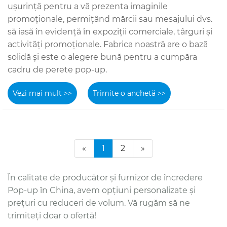
ușurință pentru a vă prezenta imaginile
promoționale, permițând mărcii sau mesajului dvs.
să iasă în evidență în expoziții comerciale, târguri și
activități promoționale. Fabrica noastră are o bază
solidă și este o alegere bună pentru a cumpăra
cadru de perete pop-up.
Vezi mai mult >>
Trimite o anchetă >>
«
1
2
»
În calitate de producător și furnizor de încredere
Pop-up în China, avem opțiuni personalizate și
prețuri cu reduceri de volum. Vă rugăm să ne
trimiteți doar o ofertă!