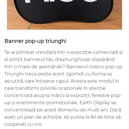
Banner pop-up triunghi
Te-ai plimbat vreodată într-o expoziție comercială și
ai simțit bannerul tău dreptunghiular dispărând
într-o mare de asemănări? Bannerul nostru pop-up
Triunghi trece peste acest zgomot cu forma sa
ascuțită, care întoarce capul. Acesta este modul în
care transformi privirile ocazionale în atenție
concentrată asupra mărcii la expoziții, ferestre pop-
up și evenimente promoționale. Earth Display se
concentrează pe acest domeniu de mulți ani. Dacă
aveți un plan de achiziție, ați putea la fel de bine să
cooperați cu noi.