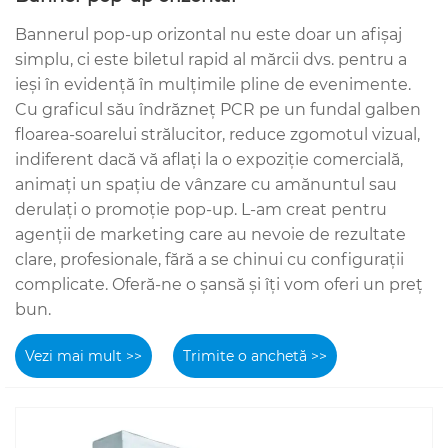
Bannerul pop-up orizontal nu este doar un afișaj
simplu, ci este biletul rapid al mărcii dvs. pentru a
ieși în evidență în mulțimile pline de evenimente.
Cu graficul său îndrăzneț PCR pe un fundal galben
floarea-soarelui strălucitor, reduce zgomotul vizual,
indiferent dacă vă aflați la o expoziție comercială,
animați un spațiu de vânzare cu amănuntul sau
derulați o promoție pop-up. L-am creat pentru
agenții de marketing care au nevoie de rezultate
clare, profesionale, fără a se chinui cu configurații
complicate. Oferă-ne o șansă și îți vom oferi un preț
bun.
Vezi mai mult >>
Trimite o anchetă >>