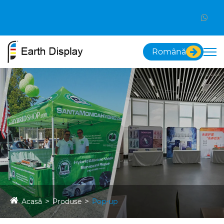
Română
Acasă
Produse
Pop-up