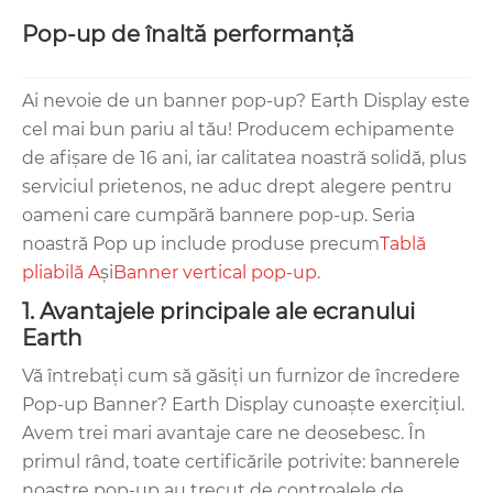
Pop-up de înaltă performanță
Ai nevoie de un banner pop-up? Earth Display este
cel mai bun pariu al tău! Producem echipamente
de afișare de 16 ani, iar calitatea noastră solidă, plus
serviciul prietenos, ne aduc drept alegere pentru
oameni care cumpără bannere pop-up. Seria
noastră Pop up include produse precum
Tablă
pliabilă A
şi
Banner vertical pop-up
.
1. Avantajele principale ale ecranului
Earth
Vă întrebați cum să găsiți un furnizor de încredere
Pop-up Banner? Earth Display cunoaște exercițiul.
Avem trei mari avantaje care ne deosebesc. În
primul rând, toate certificările potrivite: bannerele
noastre pop-up au trecut de controalele de