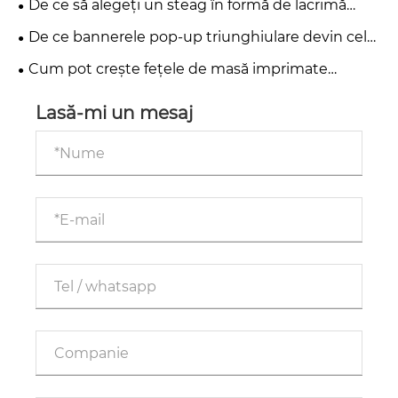
De ce să alegeți un steag în formă de lacrimă
pentru promovarea afacerii dvs.?
De ce bannerele pop-up triunghiulare devin cel
mai eficient instrument de publicitate în aer liber
Cum pot crește fețele de masă imprimate
pentru evenimente și promoții
eficiența publicității pentru întreprinderile mici?
Lasă-mi un mesaj