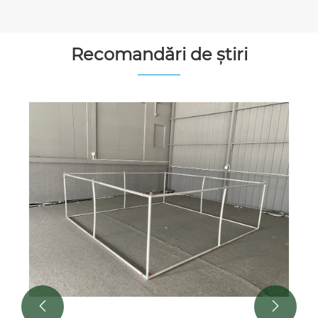
Recomandări de știri
Caracteristicile produsului ale corturilor
de expoziție
Vezi mai mult >>

