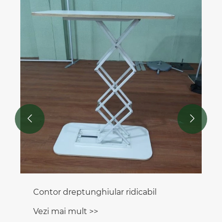
Baza de apa 12L
Vezi mai mult >>

