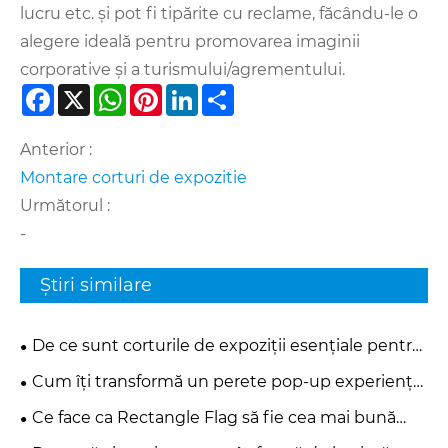
lucru etc. și pot fi tipărite cu reclame, făcându-le o
alegere ideală pentru promovarea imaginii
corporative și a turismului/agrementului.
Facebook
X
WhatsApp
Pinterest
LinkedIn
Share
Anterior :
Montare corturi de expozitie
Următorul :
-
Știri similare
De ce sunt corturile de expoziții esențiale pentru
promovarea de succes a mărcii?
Cum îți transformă un perete pop-up experiența
de marketing și eveniment?
Ce face ca Rectangle Flag să fie cea mai bună
alegere pentru publicitate și branding modern?