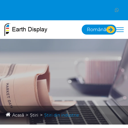
Română
Acasă
Ştiri
Știri din industrie